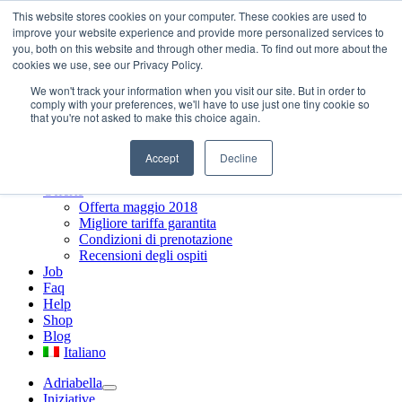
Salta al contenuto
This website stores cookies on your computer. These cookies are used to
Info e prenotazioni +39.0421.66171
|
info@adriabella.com
improve your website experience and provide more personalized services to
you, both on this website and through other media. To find out more about the
Adriabella
cookies we use, see our Privacy Policy.
Storia
We won't track your information when you visit our site. But in order to
Chi siamo
comply with your preferences, we'll have to use just one tiny cookie so
Dove siamo
that you're not asked to make this choice again.
Newsletter
Social Wall
Accept
Decline
Contatti
Iniziative
Offerte
Offerta maggio 2018
Migliore tariffa garantita
Condizioni di prenotazione
Recensioni degli ospiti
Job
Faq
Help
Shop
Blog
Italiano
Adriabella
Iniziative