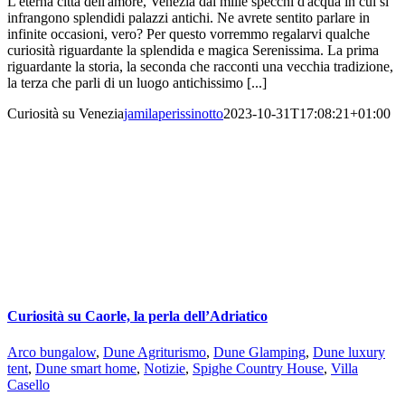
L'eterna città dell'amore, Venezia dai mille specchi d'acqua in cui si
infrangono splendidi palazzi antichi. Ne avrete sentito parlare in
infinite occasioni, vero? Per questo vorremmo regalarvi qualche
curiosità riguardante la splendida e magica Serenissima. La prima
riguardante la storia, la seconda che racconti una vecchia tradizione,
la terza che parli di un luogo antichissimo [...]
Curiosità su Venezia
jamilaperissinotto
2023-10-31T17:08:21+01:00
Curiosità su Caorle, la perla dell’Adriatico
Arco bungalow
,
Dune Agriturismo
,
Dune Glamping
,
Dune luxury
tent
,
Dune smart home
,
Notizie
,
Spighe Country House
,
Villa
Casello