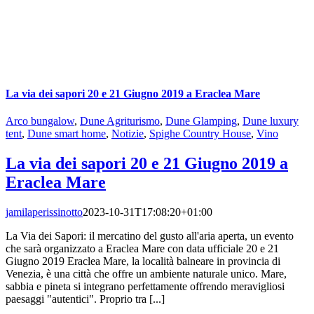
La via dei sapori 20 e 21 Giugno 2019 a Eraclea Mare
Arco bungalow
,
Dune Agriturismo
,
Dune Glamping
,
Dune luxury
tent
,
Dune smart home
,
Notizie
,
Spighe Country House
,
Vino
La via dei sapori 20 e 21 Giugno 2019 a
Eraclea Mare
jamilaperissinotto
2023-10-31T17:08:20+01:00
La Via dei Sapori: il mercatino del gusto all'aria aperta, un evento
che sarà organizzato a Eraclea Mare con data ufficiale 20 e 21
Giugno 2019 Eraclea Mare, la località balneare in provincia di
Venezia, è una città che offre un ambiente naturale unico. Mare,
sabbia e pineta si integrano perfettamente offrendo meravigliosi
paesaggi "autentici". Proprio tra [...]