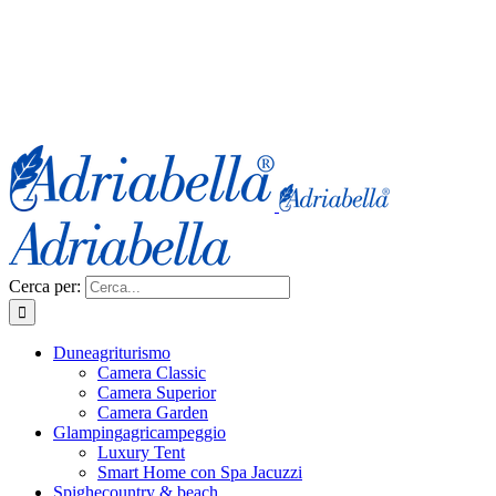
Cerca per:
Dune
agriturismo
Camera Classic
Camera Superior
Camera Garden
Glamping
agricampeggio
Luxury Tent
Smart Home con Spa Jacuzzi
Spighe
country & beach