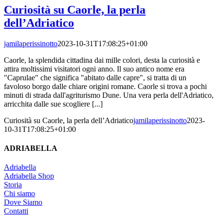
Curiosità su Caorle, la perla
dell’Adriatico
jamilaperissinotto
2023-10-31T17:08:25+01:00
Caorle, la splendida cittadina dai mille colori, desta la curiosità e
attira moltissimi visitatori ogni anno. Il suo antico nome era
"Caprulae" che significa "abitato dalle capre", si tratta di un
favoloso borgo dalle chiare origini romane. Caorle si trova a pochi
minuti di strada dall'agriturismo Dune. Una vera perla dell'Adriatico,
arricchita dalle sue scogliere [...]
Curiosità su Caorle, la perla dell’Adriatico
jamilaperissinotto
2023-
10-31T17:08:25+01:00
ADRIABELLA
Adriabella
Adriabella Shop
Storia
Chi siamo
Dove Siamo
Contatti