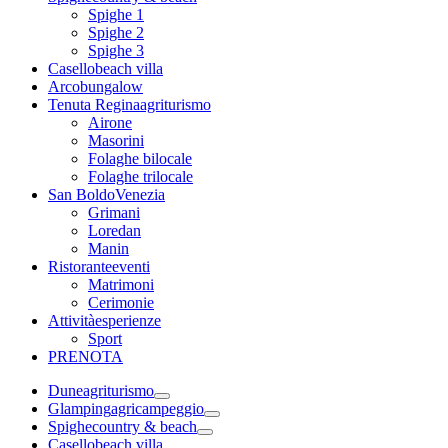
Spighe 1
Spighe 2
Spighe 3
Casello
beach villa
Arco
bungalow
Tenuta Regina
agriturismo
Airone
Masorini
Folaghe bilocale
Folaghe trilocale
San Boldo
Venezia
Grimani
Loredan
Manin
Ristorante
eventi
Matrimoni
Cerimonie
Attività
esperienze
Sport
PRENOTA
Dune
agriturismo
Glamping
agricampeggio
Spighe
country & beach
Casello
beach villa