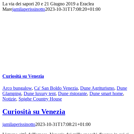
La via dei sapori 20 e 21 Giugno 2019 a Eraclea
Mare
jamilaperissinotto
2023-10-31T17:08:20+01:00
Curiosità su Venezia
Arco bungalow
,
Ca' San Boldo Venezia
,
Dune Agriturismo
,
Dune
Glamping
,
Dune luxury tent
,
Dune ristorante
,
Dune smart home
,
Notizie
,
Spighe Country House
Curiosità su Venezia
jamilaperissinotto
2023-10-31T17:08:21+01:00