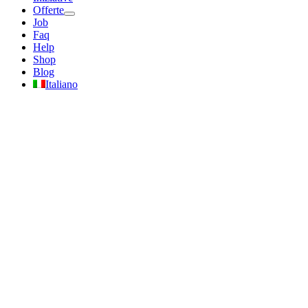
Offerte
Job
Faq
Help
Shop
Blog
Italiano