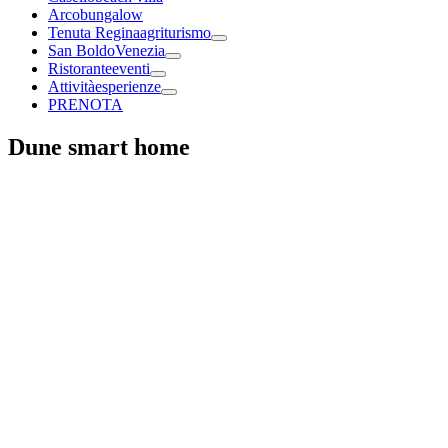
Arco
bungalow
Tenuta Regina
agriturismo
San Boldo
Venezia
Ristorante
eventi
Attività
esperienze
PRENOTA
Dune smart home