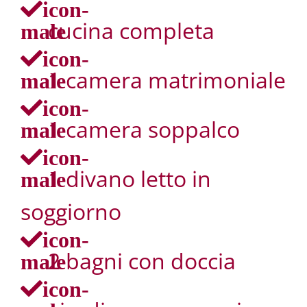
icon-
cucina completa
male
icon-
1 camera matrimoniale
male
icon-
1 camera soppalco
male
icon-
1 divano letto in
male
soggiorno
icon-
2 bagni con doccia
male
icon-