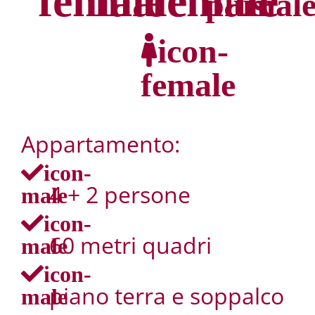
plus
mal
icon-
female
Appartamento:
icon-
4 + 2 persone
male
icon-
60 metri quadri
male
icon-
piano terra e soppalco
male