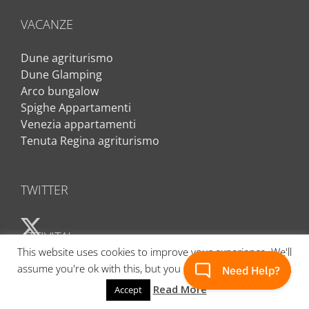
VACANZE
Dune agriturismo
Dune Glamping
Arco bungalow
Spighe Appartamenti
Venezia appartamenti
Tenuta Regina agriturismo
TWITTER
ATTIVITA’
This website uses cookies to improve your experience. We'll
assume you're ok with this, but you can opt-out if you wish.
Sport e Benessere
Natura e Paesaggio
Read More
Accept
Venezia e Cultura