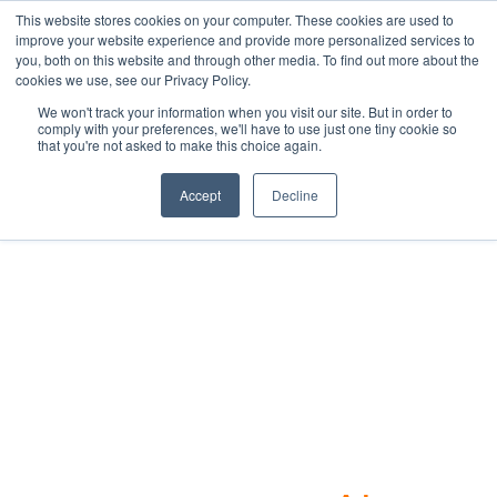
Salta
This website stores cookies on your computer. These cookies are used to
Info e prenotazioni +39.0421.66171
|
al
improve your website experience and provide more personalized services to
info@adriabella.com
you, both on this website and through other media. To find out more about the
contenuto
cookies we use, see our Privacy Policy.
Adriabella
Iniziative
Offerte
Job
Faq
Help
We won't track your information when you visit our site. But in order to
Shop
Blog
Italiano
comply with your preferences, we'll have to use just one tiny cookie so
that you're not asked to make this choice again.
Accept
Decline