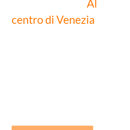
Casa San Boldo
Al
centro di Venezia
Il Ponte di Rialto fuori di
casa
Vivere nella più bella città
del mondo
Un giardino segreto dove
rilassarsi