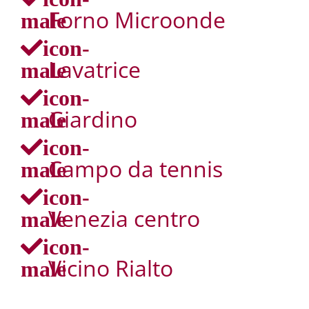
Forno Microonde
male
icon-
Lavatrice
male
icon-
Giardino
male
icon-
Campo da tennis
male
icon-
Venezia centro
male
icon-
Vicino Rialto
male