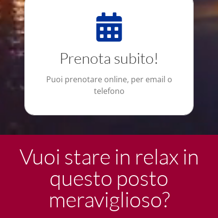
E' semplice e sicuro
Ti diamo la libertà di scegliere tu come
vuoi prenotare: email, telefono o sito
Prenota subito!
web.
Puoi prenotare online, per email o
PRENOTA ADESSO !
telefono
Vuoi stare in relax in
questo posto
meraviglioso?