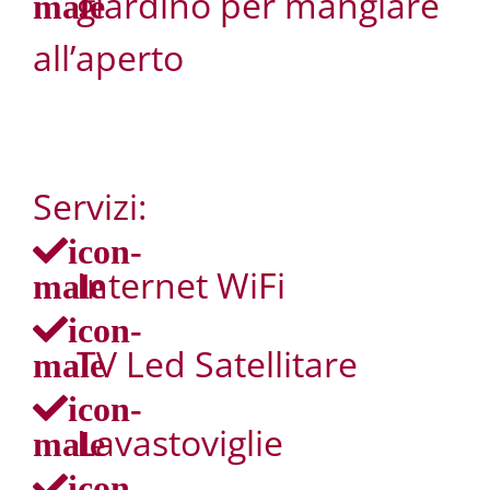
giardino per mangiare
male
all’aperto
Servizi:
icon-
Internet WiFi
male
icon-
TV Led Satellitare
male
icon-
Lavastoviglie
male
icon-