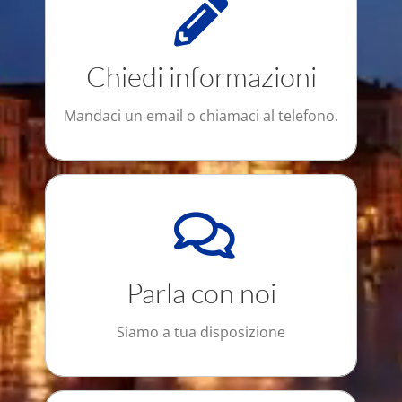
Disponibilità, condizioni, prezzi, sconti,
last minute
Chiedi informazioni
PRENOTA SUBITO !
Mandaci un email o chiamaci al telefono.
Chat, Email, Telefono, Web
Non si tratta solo del prezzo, ma della
esperienza che vivrai con Adriabella.
Parla con noi
PRENOTA ORA !
Siamo a tua disposizione