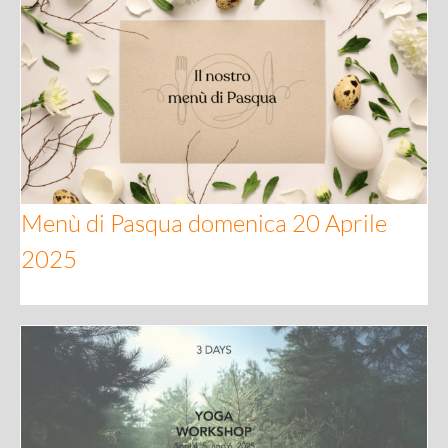
Menù di Pasqua domenica 20 Aprile 2025
Menù di Pasqua domenica 20 Aprile
2025
Yoga Workshop 3 days 3rd – 7th April 2025