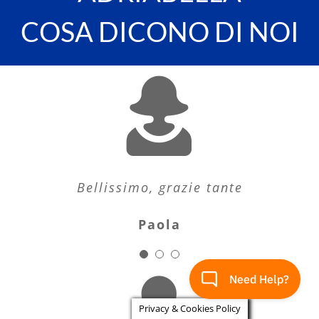
COSA DICONO DI NOI
Fedeli, da 11 anni, sempre da voi.
Bellissimo, grazie tante
Ottimo per i bimbi
Bravi
Paola
Carla
Roberto
Privacy & Cookies Policy