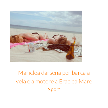
Mariclea darsena per barca a vela e a motore a Eraclea Mare
Mariclea darsena per barca a
vela e a motore a Eraclea Mare
Sport