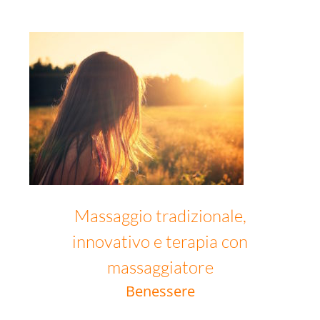
Massaggio tradizionale, innovativo e terapia con massaggiatore
Massaggio tradizionale,
innovativo e terapia con
massaggiatore
Benessere