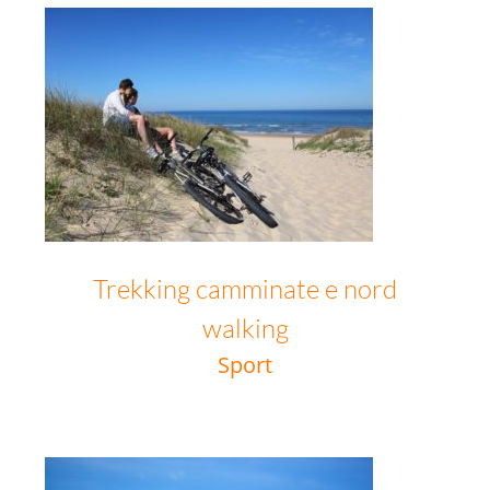
Trekking camminate e nord walking
Trekking camminate e nord
walking
Sport