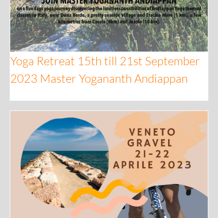
Yoga Retreat 15th till 21st September
2023 Master Yogananth Andiappan