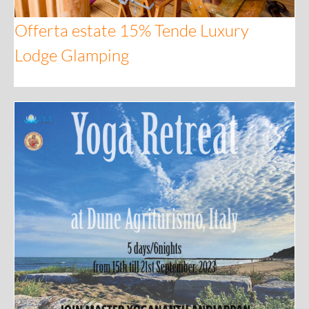
Offerta estate 15% Tende Luxury
Lodge Glamping
Yoga Retreat 15th till 21st September 2023 Master Yogananth Andiappan