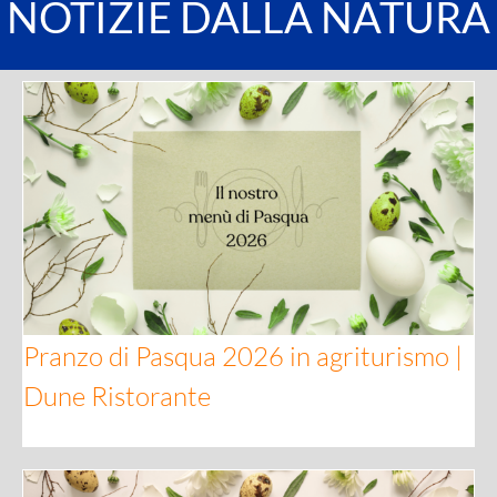
NOTIZIE DALLA NATURA
Pranzo di Pasqua 2026 in agriturismo | Dune Ristorante
Pranzo di Pasqua 2026 in agriturismo |
Dune Ristorante