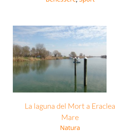
La laguna del Mort a Eraclea Mare
La laguna del Mort a Eraclea
Mare
Natura