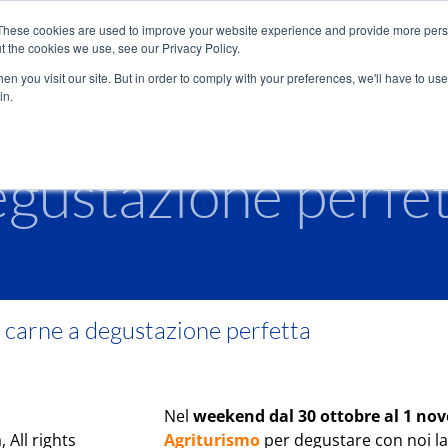
Adriabella
Iniziative
Offer
These cookies are used to improve your website experience and provide more perso
t the cookies we use, see our Privacy Policy.
osi: la Limousine
n you visit our site. But in order to comply with your preferences, we'll have to use 
in.
Spighe
Casello
Arco
Tenuta Regina
country & beach
beach villa
bungalow
agriturismo
gustazione perfe
 carne a degustazione perfetta
Nel
weekend dal 30 ottobre al 1 no
 All rights
Agriturismo
per degustare con noi l