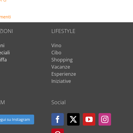
menti
ZIONI
LIFESTYLE
ni
Vino
ciali
Cibo
iffa
Shopping
i
Vacanze
Esperienze
Iniziative
AM
Social
egui su Instagram