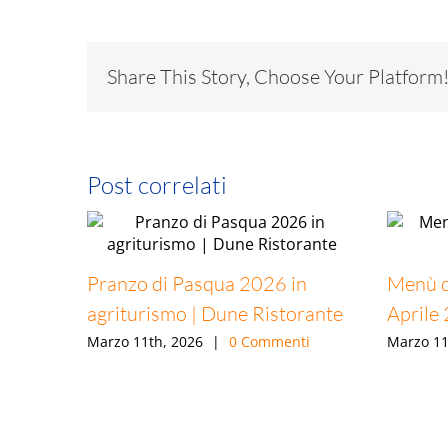
condividere
su
condividere
condividere
su
stampare
su
Facebook
su
su
WhatsApp
(Si
Twitter
(Si
Pinterest
LinkedIn
(Si
apre
(Si
apre
(Si
(Si
apre
in
apre
in
apre
apre
in
una
in
una
in
in
una
nuova
Share This Story, Choose Your Platform
una
nuova
una
una
nuova
finestra)
nuova
finestra)
nuova
nuova
finestra)
finestra)
finestra)
finestra)
Post correlati
Pranzo di Pasqua 2026 in
Menù d
agriturismo | Dune Ristorante
Aprile
Marzo 11th, 2026
|
0 Commenti
Marzo 11