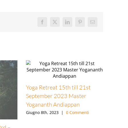
Facebook
X
LinkedIn
Pinterest
Email
Pranzo
Yoga Retreat 15th till 21st
agritu
September 2023 Master
Marzo 1
Yogananth Andiappan
Giugno 8th, 2023
|
0 Commenti
rd –