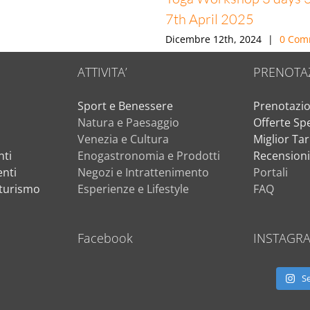
7th April 2025
Dicembre 12th, 2024
|
0 Com
ATTIVITA’
PRENOTA
Sport e Benessere
Prenotazio
Natura e Paesaggio
Offerte Spe
Venezia e Cultura
Miglior Tar
ti
Enogastronomia e Prodotti
Recension
nti
Negozi e Intrattenimento
Portali
iturismo
Esperienze e Lifestyle
FAQ
Facebook
INSTAGR
S