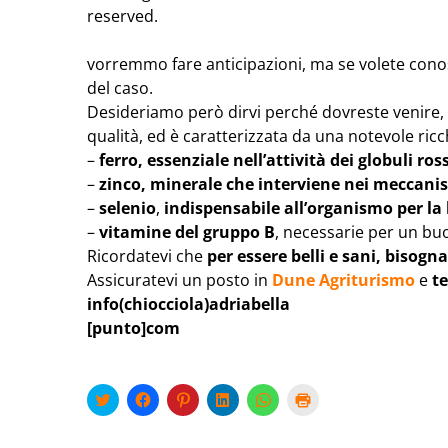
reserved.
vorremmo fare anticipazioni, ma se volete conosc
del caso.
Desideriamo però dirvi perché dovreste venire,
qualità, ed è caratterizzata da una notevole ricc
–
ferro, essenziale nell’attività dei globuli ross
–
zinco, minerale che interviene nei meccanism
–
selenio
,
indispensabile all’organismo per la l
–
vitamine del gruppo B
, necessarie per un b
Ricordatevi che
per essere belli e sani, bisog
Assicuratevi un posto in
Dune Agriturismo
e
te
info(chiocciola)adriabella
[punto]com
Fai
Fai
Fai
Fai
Fai
Fai
clic
clic
clic
clic
clic
clic
qui
per
qui
qui
per
qui
per
condividere
per
per
condividere
per