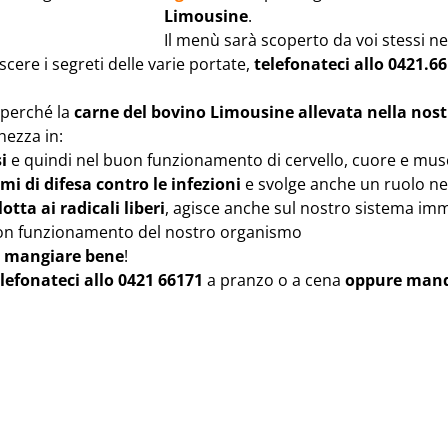
Limousine
.
Il menù sarà scoperto da voi stessi ne
ere i segreti delle varie portate,
telefonateci allo 0421.6
 perché la
carne del bovino Limousine allevata nella nost
hezza in:
i
e quindi nel buon funzionamento di cervello, cuore e musc
i di difesa contro le infezioni
e svolge anche un ruolo nell
otta ai radicali liberi
, agisce anche sul nostro sistema imm
uon funzionamento del nostro organismo
na mangiare bene
!
lefonateci allo 0421 66171
a pranzo o a cena
oppure mand