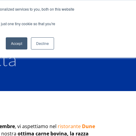
te
Job
Faq
Help
Shop
Blog
Italiano
nalized services to you, both on this website
, una carne a
just one tiny cookie so that you're
San Boldo
Ristorante
Attività
PRENOTA
Venezia
eventi
esperienze
Accept
Decline
tta
vembre
, vi aspettiamo nel
ristorante
Dune
a nostra
ottima carne bovina, la razza