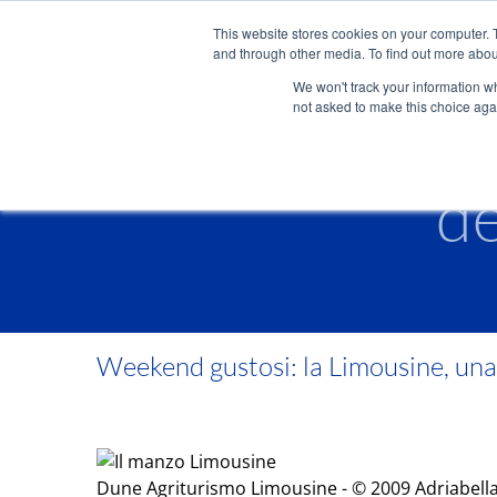
Salta
Info e prenotazioni +39.0421.66171
|
info@adriabella.com
This website stores cookies on your computer. 
al
and through other media. To find out more abou
contenuto
Weekend gust
We won't track your information whe
not asked to make this choice aga
Dune
Glamping
agriturismo
agricampeggio
de
Weekend gustosi: la Limousine, una
Dune Agriturismo Limousine - © 2009 Adriabella,